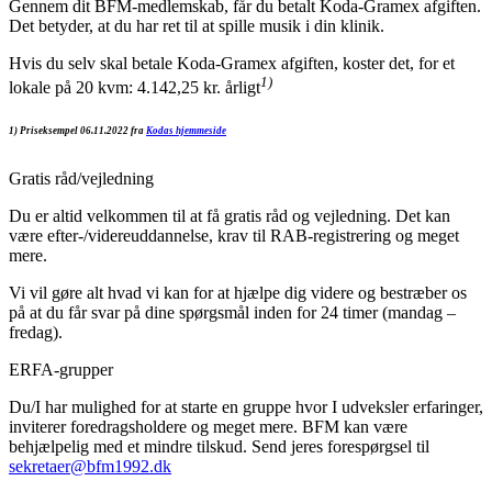
Gennem dit BFM-medlemskab, får du betalt Koda-Gramex afgiften.
Det betyder, at du har ret til at spille musik i din klinik.
Hvis du selv skal betale Koda-Gramex afgiften, koster det, for et
1)
lokale på 20 kvm: 4.142,25 kr. årligt
1) Priseksempel 06.11.2022 fra
Kodas hjemmeside
Gratis råd/vejledning
Du er altid velkommen til at få gratis råd og vejledning. Det kan
være efter-/videreuddannelse, krav til RAB-registrering og meget
mere.
Vi vil gøre alt hvad vi kan for at hjælpe dig videre og bestræber os
på at du får svar på dine spørgsmål inden for 24 timer (mandag –
fredag).
ERFA-grupper
Du/I har mulighed for at starte en gruppe hvor I udveksler erfaringer,
inviterer foredragsholdere og meget mere. BFM kan være
behjælpelig med et mindre tilskud. Send jeres forespørgsel til
sekretaer@bfm1992.dk