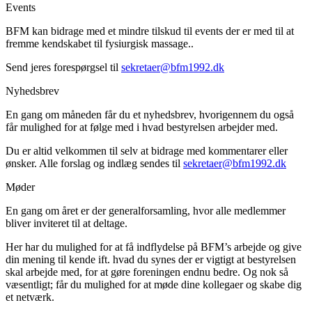
Events
BFM kan bidrage med et mindre tilskud til events der er med til at
fremme kendskabet til fysiurgisk massage..
Send jeres forespørgsel til
sekretaer@bfm1992.dk
Nyhedsbrev
En gang om måneden får du et nyhedsbrev, hvorigennem du også
får mulighed for at følge med i hvad bestyrelsen arbejder med.
Du er altid velkommen til selv at bidrage med kommentarer eller
ønsker. Alle forslag og indlæg sendes til
sekretaer@bfm1992.dk
Møder
En gang om året er der generalforsamling, hvor alle medlemmer
bliver inviteret til at deltage.
Her har du mulighed for at få indflydelse på BFM’s arbejde og give
din mening til kende ift. hvad du synes der er vigtigt at bestyrelsen
skal arbejde med, for at gøre foreningen endnu bedre. Og nok så
væsentligt; får du mulighed for at møde dine kollegaer og skabe dig
et netværk.