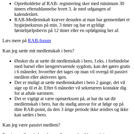
Opretholdelse af RAB- registrering sker med minimum 30
timers efteruddannelse hvert 3. år med udgangen af
kalenderåret.
RAB-Medlemskab kræver desuden at man har gennemført et
hygiejnekursus på min. 3 timer og har et gyldigt
førstehjælpsbevis på 12 timer eller en opfølgning her af.
Læs mere på
RAB-forum
Kan jeg sætte mit medlemskab i bero?
Ønsker du at sætte dit medlemskab i bero, f.eks. i forbindelse
med barsel eller længerevarende sygdom, kan det gøres gratis
i 6 måneder, hvorefter det tages op man vil overgå til passivt
medlem eller aktiveres igen.
Der er muligt at sætte medlemskabet i bero 2 gange, det vil
sige op til et år. Efter 6 måneder vil sekretæren kontakte dig
for at aftale nærmere.
Det er vigtigt at være opmærksom på, at har du sat dit
medlemskab i bero, har du stadig ansvar for at følge op på
dine RAB-point, da den 3 årige periode ikke ændres og ikke
kan sættes i bero.
Kan jeg være passivt medlem?