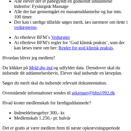
Alle elever der er påbegyndt en godkendt uddannelse
indenfor: Fysiurgisk Massage
Alle der har gennemgået en massøruddannelse og har min.
100 timer.
Der kan i særlige tilfælde søges merit, læs nærmere om dette i
vedtægterne
.
At efterleve BFM´s
Vedtægter
At efterleve BFM’s regler for ‘God klinisk praksis’, som der
kan læses mere om her:
Regler for god klinisk praksis
.
Hvordan bliver jeg medlem?
Du klikker på
Meld dig ind
og udfylder data. Derudover skal du
indsende dit uddannelsesbevis. Elever skal indsende en læseplan.
Søger du merit skal du indsende relevant dokumentation.
Ovenstående informationer sendes til
sekretaer@bfm1992.dk
Hvad koster medlemskab for færdiguddannede?
Indmeldelsesgebyr 300,- kr.
Medlemskab 1.250,- pr. halvår
Det er gratis at være medlem frem til næste opkrævningsperiode